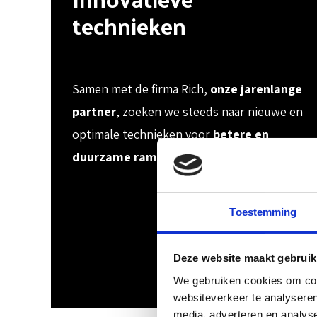
technieken
Samen met de firma Rich,
onze jarenlange
partner
, zoeken we steeds naar nieuwe en
optimale technieken voor
betere en
duurzame ramen en deuren
.
Toestemming
Deze website maakt gebruik
We gebruiken cookies om cont
websiteverkeer te analyseren
media, adverteren en analys