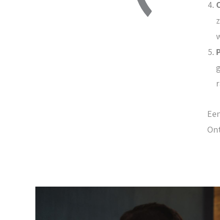
z
g
Een
Ont