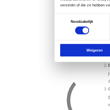
verstrekt of die ze hebben v
Toestemmingsselectie
Noodzakelijk
Ho
On
o
Weigeren
j
d
g
e