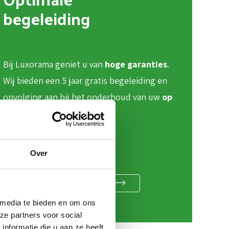
begeleiding
Bij Luxorama geniet u van
hoge garanties
.
Wij bieden een 5 jaar gratis begeleiding en
opvolging aan bij het onderhoud van uw
op
maat gemaakte ramen
.
Over
15 JAAR GARANTIE
 media te bieden en om ons
ze partners voor social
nformatie die u aan ze heeft