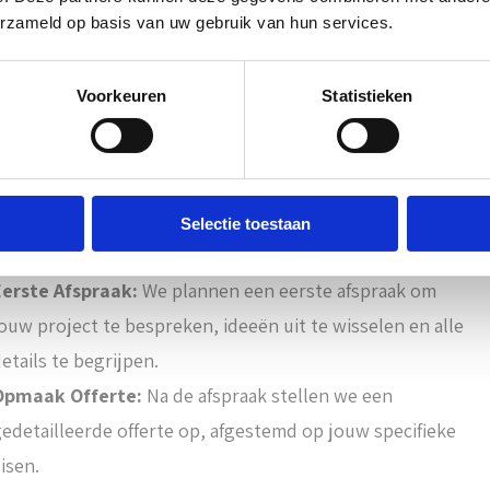
erzameld op basis van uw gebruik van hun services.
Voorkeuren
Statistieken
e gaan wij te werk
ze Werkmethode in enkele Stappen:
Offerte Aanvraag:
Start met het aanvragen van een
fferte, waarbij we jouw wensen en behoeften in kaart
Selectie toestaan
brengen.
Eerste Afspraak:
We plannen een eerste afspraak om
ouw project te bespreken, ideeën uit te wisselen en alle
etails te begrijpen.
Opmaak Offerte:
Na de afspraak stellen we een
edetailleerde offerte op, afgestemd op jouw specifieke
isen.