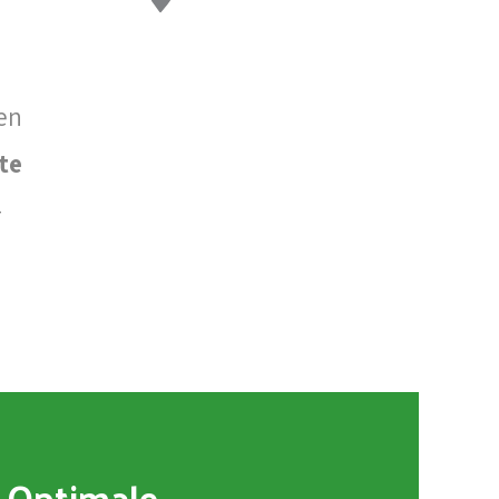
ren
te
–
Optimale