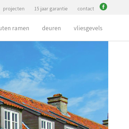
projecten
15 jaar garantie
contact
uten ramen
deuren
vliesgevels