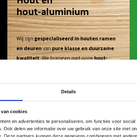
hout-aluminium
Wij zijn
gespecialiseerd in houten ramen
en deuren
van
pure klasse en duurzame
kwaliteit
. We brengen met onze
hout-
aluminium ramen
de voordelen van hout
en aluminium samen.
Details
 van cookies
ent en advertenties te personaliseren, om functies voor social
. Ook delen we informatie over uw gebruik van onze site met on
e. Deze partners kunnen deze gegevens combineren met andere i