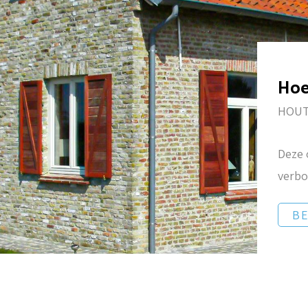
Hoe
HOU
Deze 
verbo
BE